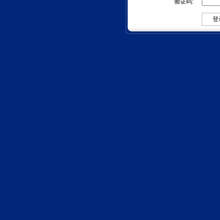
验证码:
登